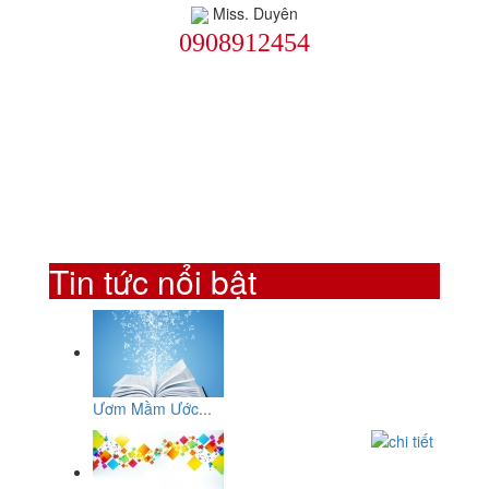
Miss. Duyên
0908912454
Tin tức nổi bật
Ươm Mầm Ước...