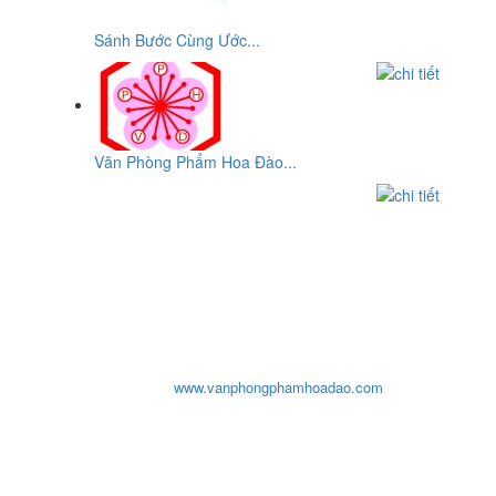
Sánh Bước Cùng Ước...
Văn Phòng Phẩm Hoa Đào...
CƠ SỞ
VĂN PHÒNG PHẨM HOA ĐÀO
ĐC: Số 10, Đường 29, Chợ An Dương Vương, P10,Q.6, Tp-
HCM
ĐT: 0903932819 - (08) 3876 2207 - (08)3876 8959 - (08) 3755
1319
Email:
cosohoadao@yahoo.com
- Fax: 08 38768959
Website:
www.vanphongphamhoadao.com
văn phòng phẩm hoa đào, van phong pham hoa dao, văn
phòng phẩm hada, van phong pham hada, van phong
pham tphcm