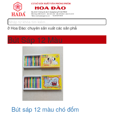
ơ sở Hoa Đào: chuyên sản xuất các sản phẩm văn phòng phẩm, phấn kh
Bút Sáp 12 Màu
Bút sáp 12 màu chó đốm