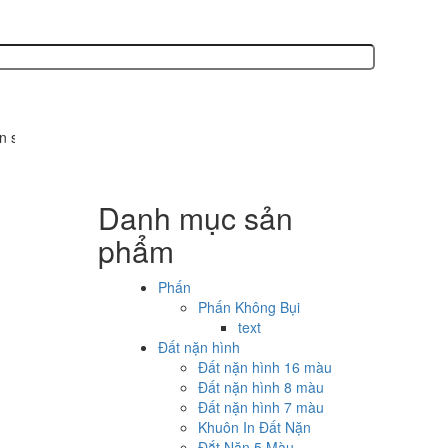
n xuất các sản phẩm văn phòng phẩm, phấn không bụi, bút sáp, bút lôn
Danh mục sản
phẩm
Phấn
Phấn Không Bụi
text
Đất nặn hình
Đất nặn hình 16 màu
Đất nặn hình 8 màu
Đất nặn hình 7 màu
Khuôn In Đất Nặn
Đắt Nặn 5 Màu