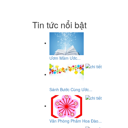
Tin tức nổi bật
Ươm Mầm Ước...
Sánh Bước Cùng Ước...
Văn Phòng Phẩm Hoa Đào...