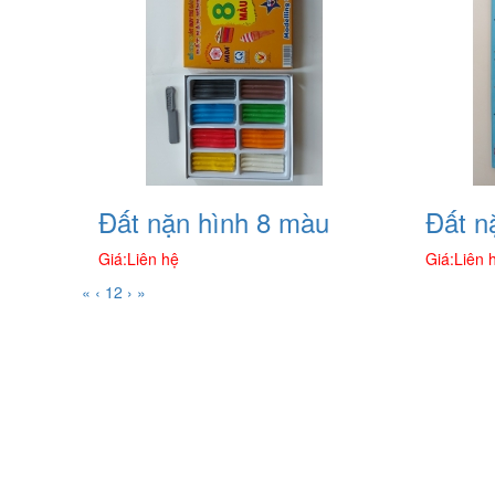
Đất nặn hình 8 màu
Đất n
Giá:
Liên hệ
Giá:
Liên 
«
‹
1
2
›
»