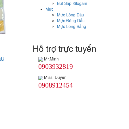
Bút Sáp Kilôgam
Mực
Mực Lông Dầu
Mực Đóng Dấu
Mực Lông Bảng
Hỗ trợ trực tuyến
àu
Mr.Minh
0903932819
Miss. Duyên
0908912454