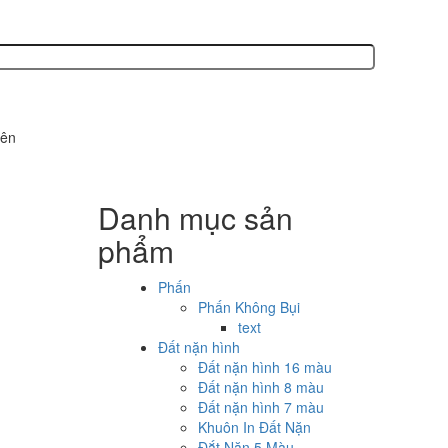
sản xuất các sản phẩm văn phòng phẩm, phấn không bụi, bút sáp, bút l
Danh mục sản
phẩm
Phấn
Phấn Không Bụi
text
Đất nặn hình
Đất nặn hình 16 màu
Đất nặn hình 8 màu
Đất nặn hình 7 màu
Khuôn In Đất Nặn
Đắt Nặn 5 Màu