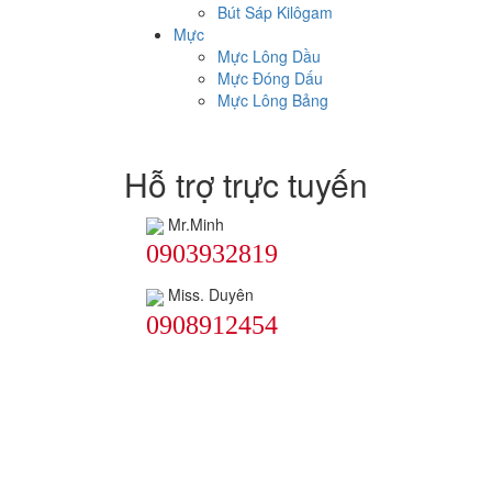
Bút Sáp Kilôgam
Mực
Mực Lông Dầu
Mực Đóng Dấu
Mực Lông Bảng
Hỗ trợ trực tuyến
Mr.Minh
0903932819
Miss. Duyên
0908912454