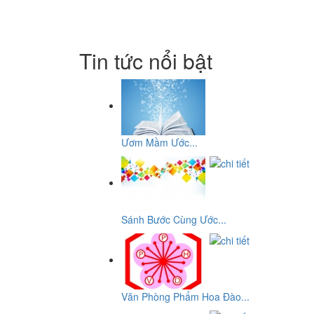
Tin tức nổi bật
Ươm Mầm Ước...
Sánh Bước Cùng Ước...
Văn Phòng Phẩm Hoa Đào...