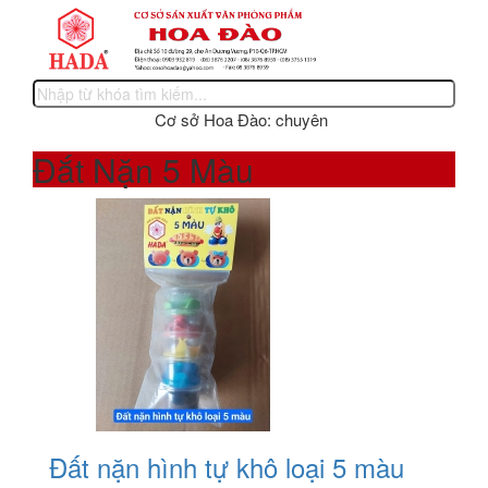
Cơ sở Hoa Đào: chuyên sản xuất các sản phẩm vă
Đắt Nặn 5 Màu
Đất nặn hình tự khô loại 5 màu