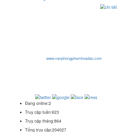
CƠ SỞ
VĂN PHÒNG PHẨM HOA ĐÀO
ĐC: Số 10, Đường 29, Chợ An Dương Vương, P10,Q.6, Tp-
HCM
ĐT: 0903932819 - (08) 3876 2207 - (08)3876 8959 - (08) 3755
1319
Email:
cosohoadao@yahoo.com
- Fax: 08 38768959
Website:
www.vanphongphamhoadao.com
văn phòng phẩm hoa đào, van phong pham hoa dao, văn
phòng phẩm hada, van phong pham hada, van phong
pham tphcm
thiết kế website 0909859192
Đang online:
2
Truy cập tuần:
623
Truy cập tháng:
864
Tổng truy cập:
204027