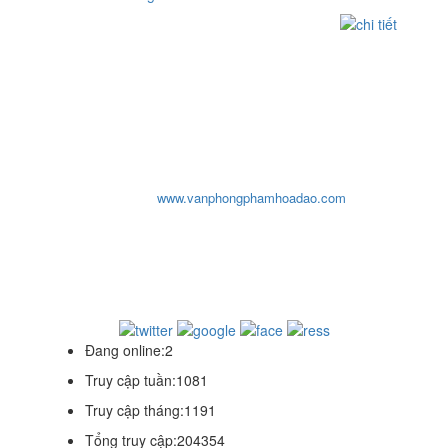
CƠ SỞ
VĂN PHÒNG PHẨM HOA ĐÀO
ĐC: Số 10, Đường 29, Chợ An Dương Vương, P10,Q.6, Tp-
HCM
ĐT: 0903932819 - (08) 3876 2207 - (08)3876 8959 - (08) 3755
1319
Email:
cosohoadao@yahoo.com
- Fax: 08 38768959
Website:
www.vanphongphamhoadao.com
văn phòng phẩm hoa đào, van phong pham hoa dao, văn
phòng phẩm hada, van phong pham hada, van phong
pham tphcm
thiết kế website 0909859192
Đang online:
2
Truy cập tuần:
1081
Truy cập tháng:
1191
Tổng truy cập:
204354