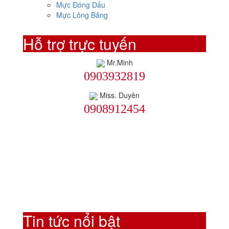
Mực Đóng Dấu
Mực Lông Bảng
Hỗ trợ trực tuyến
Mr.Minh
0903932819
Miss. Duyên
0908912454
Tin tức nổi bật