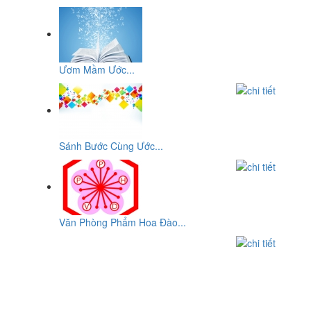
Ươm Mầm Ước...
Sánh Bước Cùng Ước...
Văn Phòng Phẩm Hoa Đào...
CƠ SỞ
VĂN PHÒNG PHẨM HOA ĐÀO
ĐC: Số 10, Đường 29, Chợ An Dương Vương, P10,Q.6, Tp-
HCM
ĐT: 0903932819 - (08) 3876 2207 - (08)3876 8959 - (08) 3755