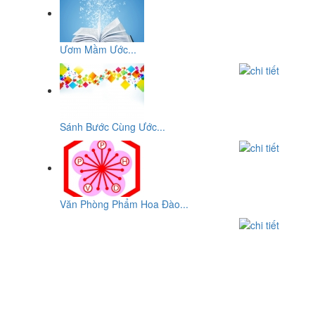
Ươm Mầm Ước...
Sánh Bước Cùng Ước...
Văn Phòng Phẩm Hoa Đào...
CƠ SỞ
VĂN PHÒNG PHẨM HOA ĐÀO
ĐC: Số 10, Đường 29, Chợ An Dương Vương, P10,Q.6, Tp-
HCM
ĐT: 0903932819 - (08) 3876 2207 - (08)3876 8959 - (08) 3755
1319