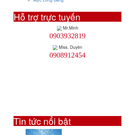
Hỗ trợ trực tuyến
Mr.Minh
0903932819
Miss. Duyên
0908912454
Tin tức nổi bật