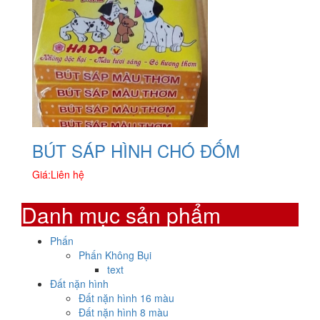
BÚT SÁP HÌNH CHÓ ĐỐM
Giá:
Liên hệ
Danh mục sản phẩm
Phấn
Phấn Không Bụi
text
Đất nặn hình
Đất nặn hình 16 màu
Đất nặn hình 8 màu