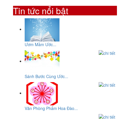
Tin tức nổi bật
Ươm Mầm Ước...
Sánh Bước Cùng Ước...
Văn Phòng Phẩm Hoa Đào...
CƠ SỞ
VĂN PHÒNG PHẨM HOA ĐÀO
ĐC: Số 10, Đường 29, Chợ An Dương Vương, P10,Q.6, Tp-