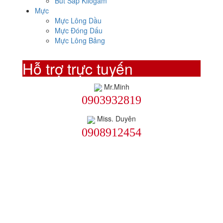
Bút Sáp Kilôgam
Mực
Mực Lông Dầu
Mực Đóng Dấu
Mực Lông Bảng
Hỗ trợ trực tuyến
Mr.Minh
0903932819
Miss. Duyên
0908912454