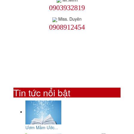
0903932819
Miss. Duyên
0908912454
Tin tức nổi bật
Ươm Mầm Ước...