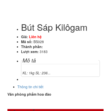
Bút Sáp Kilôgam
Giá:
Liên hệ
Mã số:
BS028
Thành phần:
Lượt xem:
3183
Mô tả
KL: 1kg SL: 236...
Thông tin chi tiết
Văn phòng phẩm hoa đào