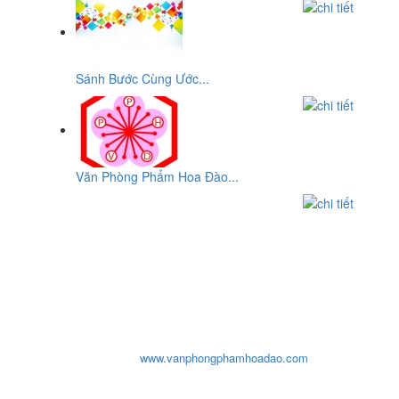
Sánh Bước Cùng Ước...
Văn Phòng Phẩm Hoa Đào...
CƠ SỞ
VĂN PHÒNG PHẨM HOA ĐÀO
ĐC: Số 10, Đường 29, Chợ An Dương Vương, P10,Q.6, Tp-
HCM
ĐT: 0903932819 - (08) 3876 2207 - (08)3876 8959 - (08) 3755
1319
Email:
cosohoadao@yahoo.com
- Fax: 08 38768959
Website:
www.vanphongphamhoadao.com
văn phòng phẩm hoa đào, van phong pham hoa dao, văn