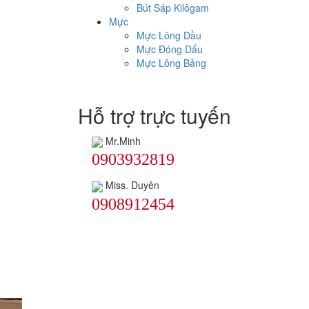
Bút Sáp Kilôgam
Mực
Mực Lông Dầu
Mực Đóng Dấu
Mực Lông Bảng
Hỗ trợ trực tuyến
Mr.Minh
0903932819
Miss. Duyên
0908912454