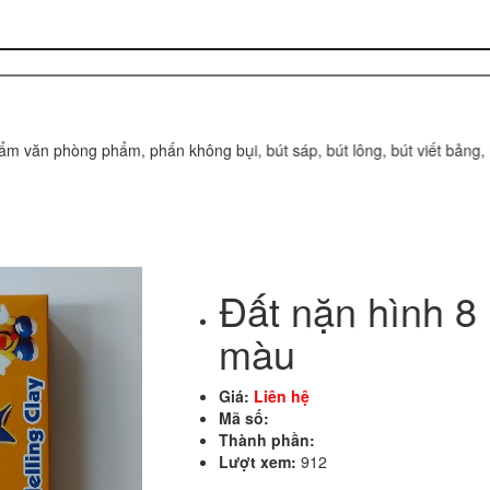
n phòng phẩm, phấn không bụi, bút sáp, bút lông, bút viết bảng, mực 
Đất nặn hình 8
màu
Giá:
Liên hệ
Mã số:
Thành phần:
Lượt xem:
912