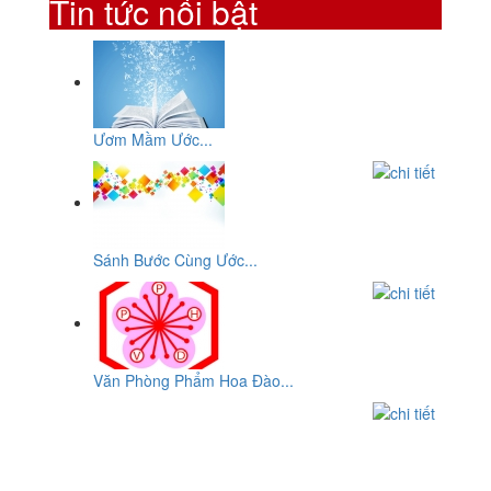
Tin tức nổi bật
Ươm Mầm Ước...
Sánh Bước Cùng Ước...
Văn Phòng Phẩm Hoa Đào...
CƠ SỞ
VĂN PHÒNG PHẨM HOA ĐÀO
ĐC: Số 10, Đường 29, Chợ An Dương Vương, P10,Q.6, Tp-
HCM