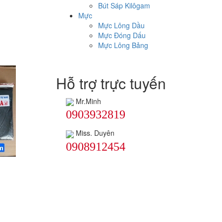
Bút Sáp Kilôgam
Mực
Mực Lông Dầu
Mực Đóng Dấu
Mực Lông Bảng
Hỗ trợ trực tuyến
Mr.Minh
0903932819
Miss. Duyên
0908912454