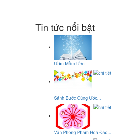
Tin tức nổi bật
Ươm Mầm Ước...
Sánh Bước Cùng Ước...
Văn Phòng Phẩm Hoa Đào...