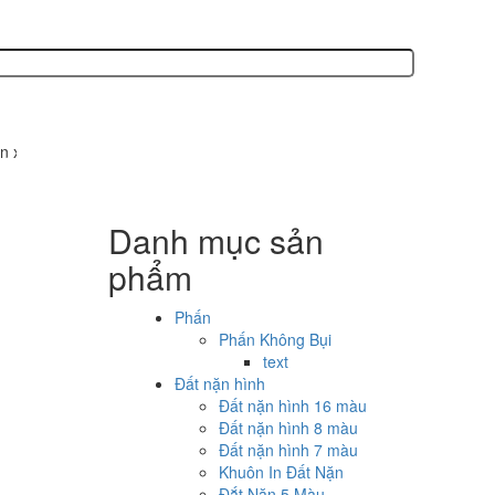
ất các sản phẩm văn phòng phẩm, phấn không bụi, bút sáp, bút lông, b
Danh mục sản
phẩm
Phấn
Phấn Không Bụi
text
Đất nặn hình
Đất nặn hình 16 màu
Đất nặn hình 8 màu
Đất nặn hình 7 màu
Khuôn In Đất Nặn
Đắt Nặn 5 Màu