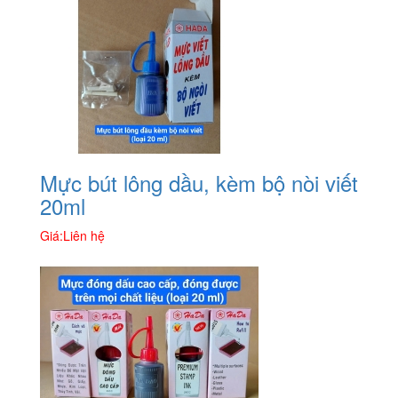
Mực bút lông dầu, kèm bộ nòi viết
20ml
Giá:
Liên hệ