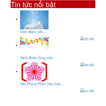
Tin tức nổi bật
Ươm Mầm Ước...
Sánh Bước Cùng Ước...
Văn Phòng Phẩm Hoa Đào...
CƠ SỞ
VĂN PHÒNG PHẨM HOA ĐÀO
ĐC: Số 10, Đường 29, Chợ An Dương Vương, P10,Q.6, Tp-
HCM