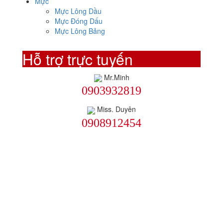
Mực
Mực Lông Dầu
Mực Đóng Dấu
Mực Lông Bảng
Hỗ trợ trực tuyến
Mr.Minh
0903932819
Miss. Duyên
0908912454