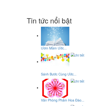
Tin tức nổi bật
Ươm Mầm Ước...
Sánh Bước Cùng Ước...
Văn Phòng Phẩm Hoa Đào...