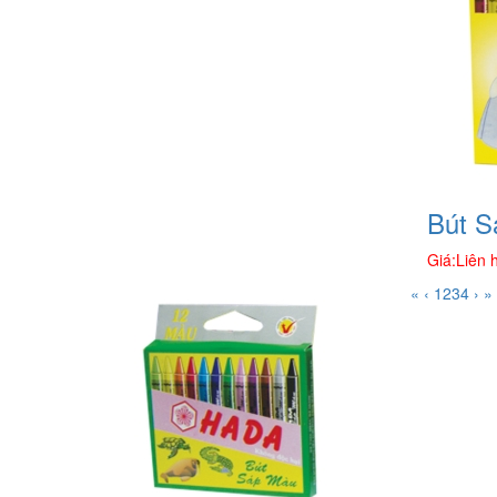
Bút S
Giá:
Liên 
«
‹
1
2
3
4
›
»