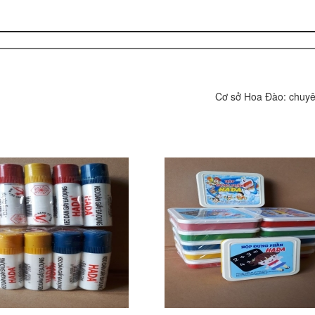
Cơ sở Hoa Đào: chuyên s