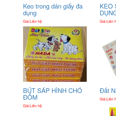
Keo trong dán giấy đa
KEO 
dụng
DỤN
Giá:
Liên hệ
Giá:
Liên 
BÚT SÁP HÌNH CHÓ
Đất N
ĐỐM
Giá:
Liên 
Giá:
Liên hệ