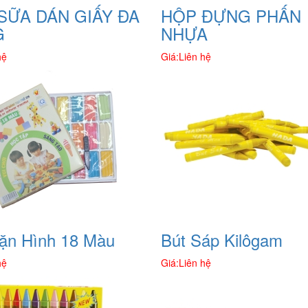
SỮA DÁN GIẤY ĐA
HỘP ĐỰNG PHẤN
G
NHỰA
hệ
Giá:
Liên hệ
ặn Hình 18 Màu
Bút Sáp Kilôgam
hệ
Giá:
Liên hệ