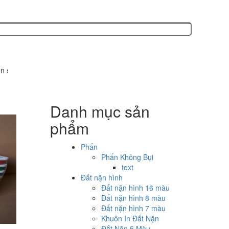
ản xuất các sản phẩm văn phòng phẩm, phấn không bụi, bút sáp, bút lô
Danh mục sản
phẩm
Phấn
Phấn Không Bụi
text
Đất nặn hình
Đất nặn hình 16 màu
Đất nặn hình 8 màu
Đất nặn hình 7 màu
Khuôn In Đất Nặn
Đắt Nặn 5 Màu