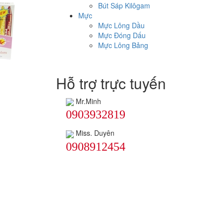
Bút Sáp Kilôgam
Mực
Mực Lông Dầu
Mực Đóng Dấu
Mực Lông Bảng
Hỗ trợ trực tuyến
Mr.Minh
0903932819
Miss. Duyên
0908912454